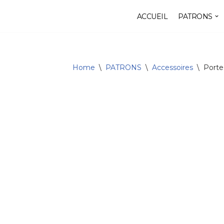
ACCUEIL
PATRONS
Aller
au
contenu
Home
\
PATRONS
\
Accessoires
\
Port