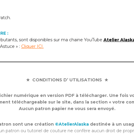
ratch.
RE :
 débutants, sont disponibles sur ma chaine YouTube
Atelier Alask
Astuce » :
Cliquer ICI.
★ CONDITIONS D’ UTILISATIONS ★
chier numérique en version PDF à télécharger. Une fois vot
ent téléchargeable sur le site, dans la section « votre co
Aucun patron papier ne vous sera envoyé.
patron sont une création
©AtelierAlaska
destinée à un usag
 un patron ou tutoriel de couture ne confère aucun droit de propri