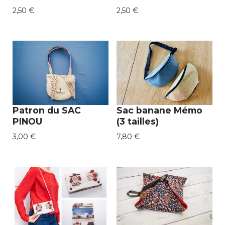
2,50
€
2,50
€
Patron du SAC
Sac banane Mémo
PINOU
(3 tailles)
3,00
€
7,80
€