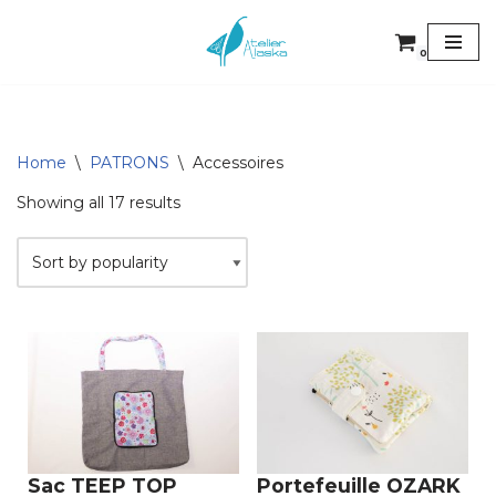
0
Aller
au
contenu
Home
\
PATRONS
\
Accessoires
Showing all 17 results
Sac TEEP TOP
Portefeuille OZARK