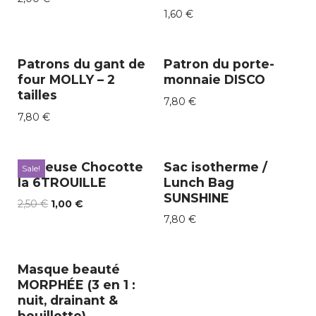
1,60
€
Patrons du gant de
Patron du porte-
four MOLLY – 2
monnaie DISCO
tailles
7,80
€
7,80
€
Veilleuse Chocotte
Sac isotherme /
Sale!
la 6TROUILLE
Lunch Bag
SUNSHINE
2,50
€
1,00
€
7,80
€
Masque beauté
MORPHÉE (3 en 1 :
nuit, drainant &
bouillotte)