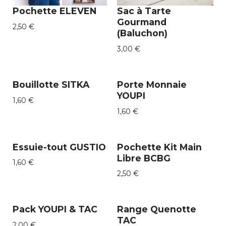
Pochette ELEVEN
Sac à Tarte
Gourmand
2,50
€
(Baluchon)
3,00
€
Bouillotte SITKA
Porte Monnaie
YOUPI
1,60
€
1,60
€
Essuie-tout GUSTIO
Pochette Kit Main
Libre BCBG
1,60
€
2,50
€
Pack YOUPI & TAC
Range Quenotte
TAC
2,00
€