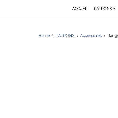
ACCUEIL
PATRONS
Aller
au
contenu
Home
\
PATRONS
\
Accessoires
\
Rang