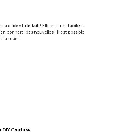
ssi une
dent de lait
! Elle est très
facile
à
n donnerai des nouvelles ! Il est possible
à la main !
a DIY Couture