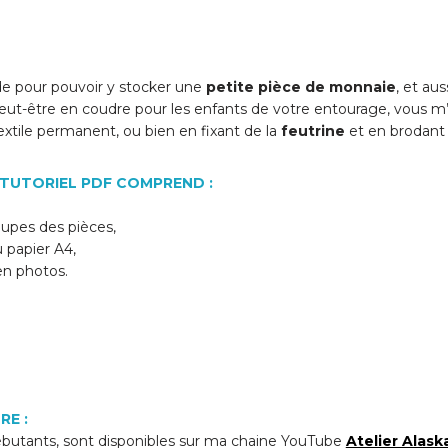
de pour pouvoir y stocker une
petite pièce de monnaie
, et au
peut-être en coudre pour les enfants de votre entourage, vous m’e
xtile permanent, ou bien en fixant de la
feutrine
et en brodant 
TUTORIEL PDF COMPREND :
oupes des pièces,
u papier A4,
 en photos.
RE :
 débutants, sont disponibles sur ma chaine YouTube
Atelier Alask