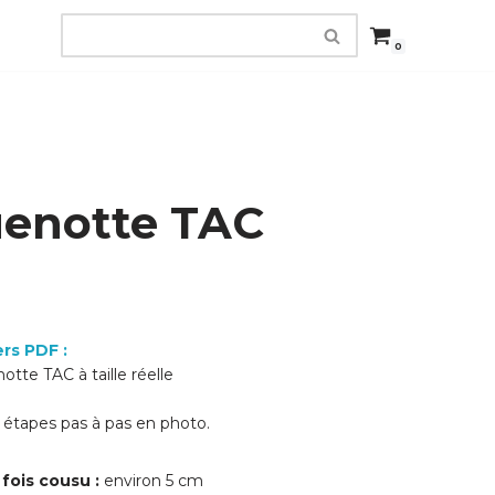
0
enotte TAC
ers PDF :
tte TAC à taille réelle
es étapes pas à pas en photo.
fois cousu :
environ 5 cm